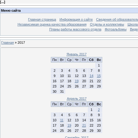
[
...
]
Меню сайта
Главная страница
Информация о сайте
Сведения об образовател
Независимая оценка качества образования
Отделы и коллективы
Школа 
Планы работы массового отдела
Фотоальбомы
Виде
Главная
»
2017
Январь 2017
Пн
Вт
Ср
Чт
Пт
Сб
Вс
1
2
3
4
5
6
7
8
9
10
11
12
13
14
15
16
17
18
19
20
21
22
23
24
25
26
27
28
29
30
31
Апрель 2017
Пн
Вт
Ср
Чт
Пт
Сб
Вс
1
2
3
4
5
6
7
8
9
10
11
12
13
14
15
16
17
18
19
20
21
22
23
24
25
26
27
28
29
30
Сентябрь 2017