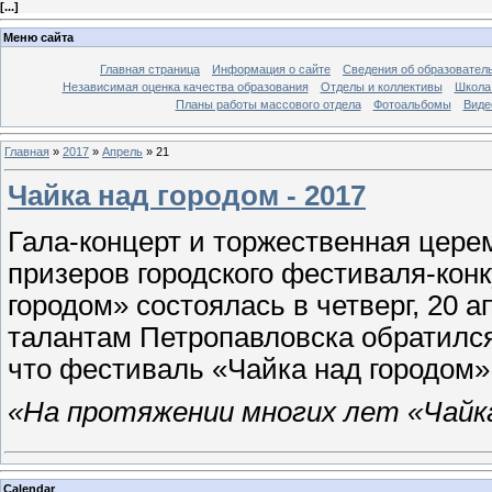
[
...
]
Меню сайта
Главная страница
Информация о сайте
Сведения об образовател
Независимая оценка качества образования
Отделы и коллективы
Школа 
Планы работы массового отдела
Фотоальбомы
Виде
Главная
»
2017
»
Апрель
»
21
Чайка над городом - 2017
Гала-концерт и торжественная цере
призеров городского фестиваля-конк
городом» состоялась в четверг, 20 
талантам Петропавловска обратился
что фестиваль «Чайка над городом»
«На протяжении многих лет «Чайк
Calendar