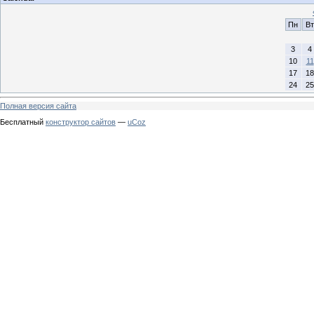
Пн
Вт
3
4
10
11
17
18
24
25
Полная версия сайта
Бесплатный
конструктор сайтов
—
uCoz