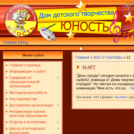
Главная
|
Вход
Меню сайта
Главная
»
2017
»
Сентябрь
»
12
Главная страница
41-АРТ
Информация о сайте
"День города" сегодня начался 
Сведения об
сш№42, команда от Дома творчес
образовательной
отрядов". Не смотря на пасмурну
организации
номинации "Мне есть, что ра
...
Чи
Методическая работа
Просмотров:
1021
|
Добавил:
SlavAdmin
|
Дат
Наставничество
Достижения организации
Независимая оценка
качества образования
Отделы и коллективы
Школа эстетического
воспитания