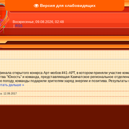
Версия для слабовидящих
Воскресенье, 09.08.2026, 02:48
|
RSS
с финала открытого конкрса Арт-мобов #41-АРТ, в котором приняли участие 
тва "Юность" и команда, представляющая Камчатское региональное отделени
ю погоду, команды подарили зрителям заряд энергии и позитива. Результаты 
тать дальше »
а:
12.09.2017