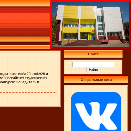
Поиск
команды школ сш№20, сш№28 и
е "Российских студенческих
Социальные сети
конкурса: Победитель в