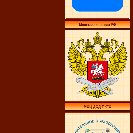
Минпросвещения РФ
МОЦ ДОД ПКГО