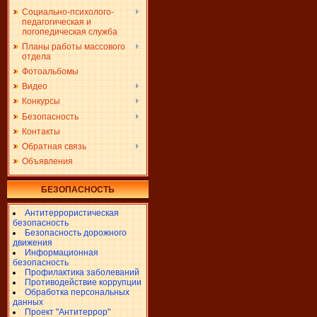
Социально-психолого-
педагогическая и
логопедическая служба
Планы работы массового
отдела
Фотоальбомы
Видео
Конкурсы
Безопасность
Контакты
Обратная связь
Объявления
БЕЗОПАСНОСТЬ
Антитеррористическая
безопасность
Безопасность дорожного
движения
Информационная
безопасность
Профилактика заболеваний
Противодействие коррупции
Обработка персональных
данных
Проект "Антитеррор"