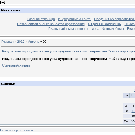
[
...
]
Меню сайта
Главная страница
Информация о сайте
Сведения об образовател
Независимая оценка качества образования
Отделы и коллективы
Школа 
Планы работы массового отдела
Фотоальбомы
Виде
Главная
»
2017
»
Апрель
»
02
Результаты городского конкурса художественного творчества "Чайка над горо
Результаты городского конкурса художественного творчества "Чайка над горо
Смотреть/скачать
Calendar
Пн
Вт
3
4
10
11
17
18
24
25
Полная версия сайта