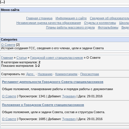
[
...
]
Меню сайта
Главная страница
Информация о сайте
Сведения об образовател
Независимая оценка качества образования
Отделы и коллективы
Школа 
Планы работы массового отдела
Фотоальбомы
Виде
Categories
О Совете
[2]
История создания ГСС, сведения о его членах, цели и задачи Совета
Главная
»
Статьи
»
Городской совет старшеклассников
»
О Совете
В категории материалов
:
2
Показано материалов
:
1-2
Сортировать по
:
Дате
·
Названию
·
Комментариям
·
Просмотрам
Регламент деятельности Городского Совета старшеклассников
Общие положения, планирование работы и порядок работы с документами
О Совете
|
Просмотров:
1341
|
Добавил:
Туркевич
|
Дата:
29.01.2016
Положение о Городском Совете старшеклассников
Общие положения, цели и задачи Совета, состав и структура Совета.
О Совете
|
Просмотров:
1685
|
Добавил:
Туркевич
|
Дата:
29.01.2016