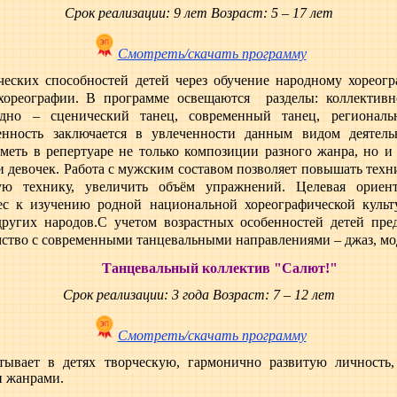
Срок реализации: 9 лет Возраст: 5 – 17 лет
Смотреть/скачать программу
рческих способностей детей через обучение народному хореог
 хореографии.
В программе освещаются разделы: коллективн
одно – сценический танец, современный танец, региональ
енность заключается в увлеченности данным видом деятельн
иметь в репертуаре не только композиции разного жанра, но и
и девочек. Работа с мужским составом позволяет повышать техн
ную технику, увеличить объём упражнений.
Целевая ориен
ес к изучению родной национальной хореографической культ
ругих народов.
С учетом возрастных особенностей детей пре
омство с современными танцевальными направлениями – джаз, мо
Танцевальный коллектив "Салют!"
Срок реализации: 3 года Возраст: 7 – 12 лет
Смотреть/скачать программу
ывает в детях творческую, гармонично развитую личность, 
 жанрами.