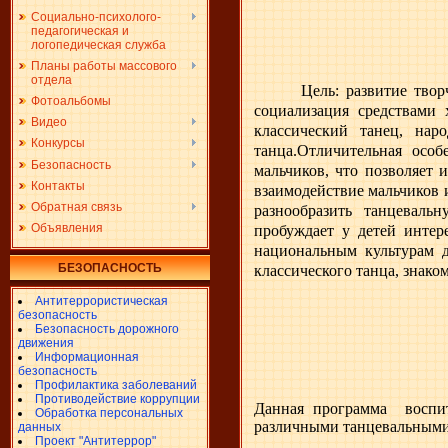
Социально-психолого-
педагогическая и
логопедическая служба
Планы работы массового
отдела
Цель: развитие тво
Фотоальбомы
социализация средствами
Видео
классический танец, нар
Конкурсы
танца.
Отличительная особ
Безопасность
мальчиков, что позволяет 
Контакты
взаимодействие мальчиков 
Обратная связь
разнообразить танцеваль
Объявления
пробуждает у детей интер
национальным культурам д
БЕЗОПАСНОСТЬ
классического танца, знак
Антитеррористическая
безопасность
Безопасность дорожного
движения
Информационная
безопасность
Профилактика заболеваний
Противодействие коррупции
Данная программа воспит
Обработка персональных
различными танцевальными
данных
Проект "Антитеррор"