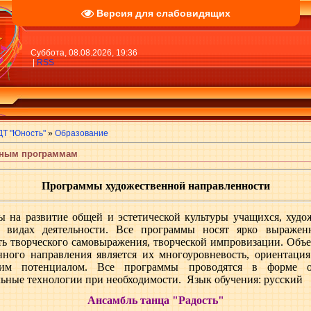
Версия для слабовидящих
Суббота, 08.08.2026, 19:36
|
RSS
ДТ "Юность"
»
Образование
ьным программам
Программы художественной направленности
на развитие общей и эстетической культуры учащихся, худо
 видах деятельности. Все программы носят ярко выражен
ть творческого самовыражения, творческой импровизации. Объ
нного направления является их многоуровневость, ориентаци
ским потенциалом. Все программы проводятся в форме о
льные технологии при необходимости.
Язык обучения: русский
Ансамбль танца "Радость"