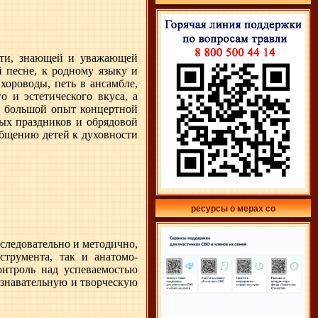
сти, знающей и уважающей
й песне, к родному языку и
хороводы, петь в ансамбле,
о и эстетического вкуса, а
з большой опыт концертной
ных праздников и обрядовой
общению детей к духовности
ресурсы о мерах со
следовательно и методично,
струмента, так и анатомо-
онтроль над успеваемостью
ознавательную и творческую