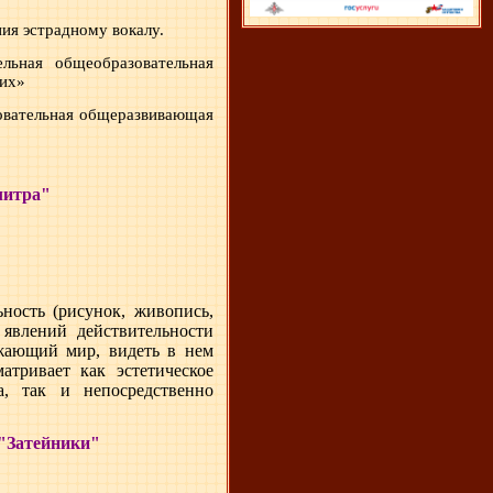
ия эстрадному вокалу.
льная общеобразовательная
щих»
вательная общеразвивающая
литра"
ьность (рисунок, живопись,
 явлений действительности
ужающий мир, видеть в нем
атривает как эстетическое
а, так и непосредственно
 "Затейники"