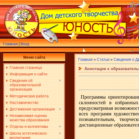
Главная
|
Вход
Меню сайта
Главная
»
Статьи
»
Сведения о Д
Главная страница
Аннотации к образовател
Информация о сайте
Сведения об
образовательной
организации
Методическая работа
Программы ориентированы 
склонностей в избранных
Наставничество
предусматривая возможнос
Достижения организации
всех программ художестве
Независимая оценка
познавательным, творче
качества образования
дистанционные образовате
Отделы и коллективы
Школа эстетического
воспитания