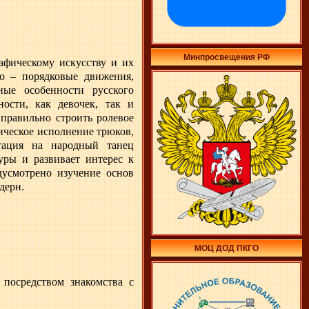
Минпросвещения РФ
рафическому искусству и их
о – порядковые движения,
ные особенности русского
ости, как девочек, так и
 правильно строить ролевое
ическое исполнение трюков,
тация на народный танец
уры и развивает интерес к
дусмотрено изучение основ
дерн.
МОЦ ДОД ПКГО
посредством знакомства с