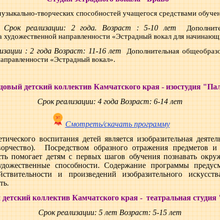
 музыкально-творческих способностей учащегося средствами обучен
. Срок реализации: 2 года. Возраст : 5-10 лет
Дополните
 художественной направленности «Эстрадный вокал для начинаю
изации : 2 года Возраст: 11-16 лет
Дополнительная общеобразо
аправленности «Эстрадный вокал».
цовый детский коллектив Камчатского края - изостудия "Па
Срок реализации: 4 года Возраст: 6-14 лет
Смотреть/скачать программу
ического воспитания детей является изобразительная деятел
ворчество). Посредством образного отражения предметов и
ость помогает детям с первых шагов обучения познавать окр
художественные способности. Содержание программы предусм
йствительности и произведений изобразительного искусств
ть.
детский коллектив Камчатского края - театральная студия
Срок реализации: 5 лет Возраст: 5-15 лет