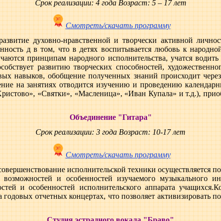
Срок реализации: 4 года Возраст: 5 – 17 лет
Смотреть/скачать программу
азвитие духовно-нравственной и творчески активной лично
енность д в том, что в детях воспитывается любовь к народно
учаются принципам народного исполнительства, учатся водить 
собствует развитию творческих способностей, художественног
овых навыков, обобщение полученных знаний происходит чере
ение на занятиях отводится изучению и проведению календар
Христово», «Святки», «Масленица», «Иван Купала» и т.д.), при
Объединение "Гитара"
Срок реализации: 3 года Возраст: 10-17 лет
Смотреть/скачать программу
совершенствование исполнительской техники осуществляется по
 возможностей и особенностей изучаемого музыкального ин
стей и особенностей исполнительского аппарата учащихся.К
а годовых отчетных концертах, что позволяет активизировать п
Студия эстрадного вокала "Браво"