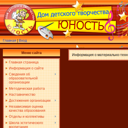
Главная
|
Вход
Меню сайта
Информация о материально-технич
Главная страница
Информация о сайте
Сведения об
образовательной
организации
Методическая работа
Наставничество
Достижения организации
Независимая оценка
качества образования
Отделы и коллективы
Школа эстетического
воспитания