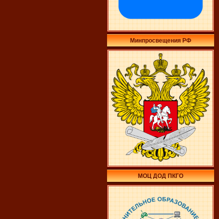
Минпросвещения РФ
МОЦ ДОД ПКГО