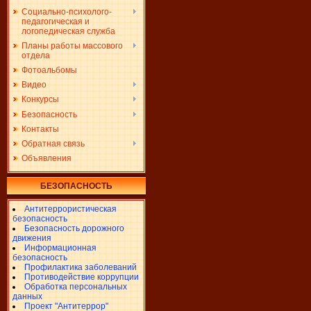
Социально-психолого-
педагогическая и
логопедическая служба
Планы работы массового
отдела
Фотоальбомы
Видео
Конкурсы
Безопасность
Контакты
Обратная связь
Объявления
БЕЗОПАСНОСТЬ
Антитеррористическая
безопасность
Безопасность дорожного
движения
Информационная
безопасность
Профилактика заболеваний
Противодействие коррупции
Обработка персональных
данных
Проект "Антитеррор"