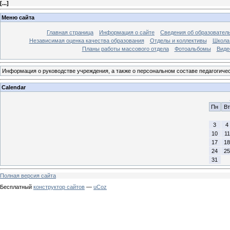
[
...
]
Меню сайта
Главная страница
Информация о сайте
Сведения об образовател
Независимая оценка качества образования
Отделы и коллективы
Школа 
Планы работы массового отдела
Фотоальбомы
Виде
Информация о руководстве учреждения, а также о персональном составе педагогиче
Calendar
Пн
Вт
3
4
10
11
17
18
24
25
31
Полная версия сайта
Бесплатный
конструктор сайтов
—
uCoz