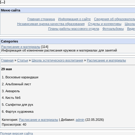
[
...
]
Меню сайта
Главная страница
Информация о сайте
Сведения об образовател
Независимая оценка качества образования
Отделы и коллективы
Школа 
Планы работы массового отдела
Фотоальбомы
Виде
Categories
Расписание и материалы
[114]
Информация об изменении расписания кружков и материалах для занятий
Главная
»
Статьи
»
Школа эстетического воспитания
»
Расписание и материалы
29 мая
1. Восковые карандаши
2. Альбомный лист
3. Акварель
4. Кисть №6
5. Салфетки для рук
6. Фартук художника
Категория
:
Расписание и материалы
|
Добавил
:
admin
(22.05.2026)
Просмотров
:
40
Полная версия сайта