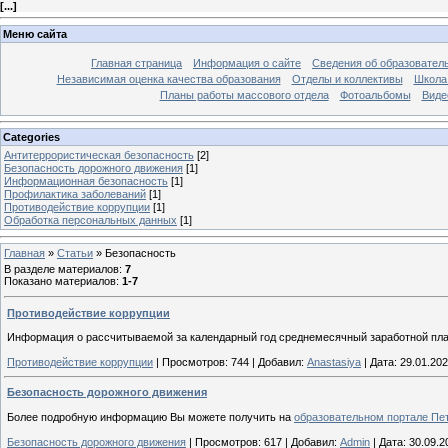
[
...
]
Меню сайта
Главная страница
Информация о сайте
Сведения об образовател
Независимая оценка качества образования
Отделы и коллективы
Школа 
Планы работы массового отдела
Фотоальбомы
Виде
Categories
Антитеррористическая безопасность
[2]
Безопасность дорожного движения
[1]
Информационная безопасность
[1]
Профилактика заболеваний
[1]
Противодействие коррупции
[1]
Обработка персональных данных
[1]
Главная
»
Статьи
»
Безопасность
В разделе материалов
:
7
Показано материалов
:
1-7
Противодействие коррупции
Информация о рассчитываемой за календарный год среднемесячный заработной плат
Противодействие коррупции
|
Просмотров:
744
|
Добавил:
Anastasiya
|
Дата:
29.01.20
Безопасность дорожного движения
Более подробную информацию Вы можете получить на
образовательном портале Пет
Безопасность дорожного движения
|
Просмотров:
617
|
Добавил:
Admin
|
Дата:
30.09.2