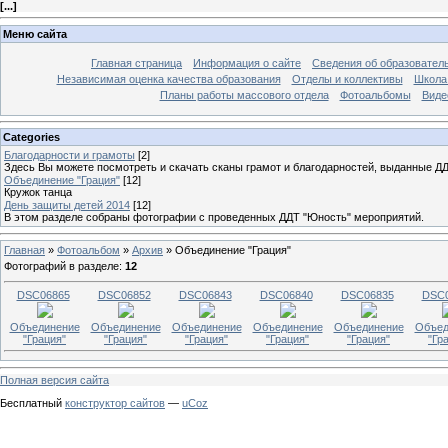
[
...
]
Меню сайта
Главная страница
Информация о сайте
Сведения об образовател
Независимая оценка качества образования
Отделы и коллективы
Школа 
Планы работы массового отдела
Фотоальбомы
Виде
Categories
Благодарности и грамоты
[2]
Здесь Вы можете посмотреть и скачать сканы грамот и благодарностей, выданные ДД
Объединение "Грация"
[12]
Кружок танца
День защиты детей 2014
[12]
В этом разделе собраны фотографии с проведенных ДДТ "Юность" мероприятий.
Главная
»
Фотоальбом
»
Архив
»
Объединение "Грация"
Фотографий в разделе
:
12
DSC06865
DSC06852
DSC06843
DSC06840
DSC06835
DSC0
Объединение
Объединение
Объединение
Объединение
Объединение
Объед
"Грация"
"Грация"
"Грация"
"Грация"
"Грация"
"Гр
Полная версия сайта
Бесплатный
конструктор сайтов
—
uCoz