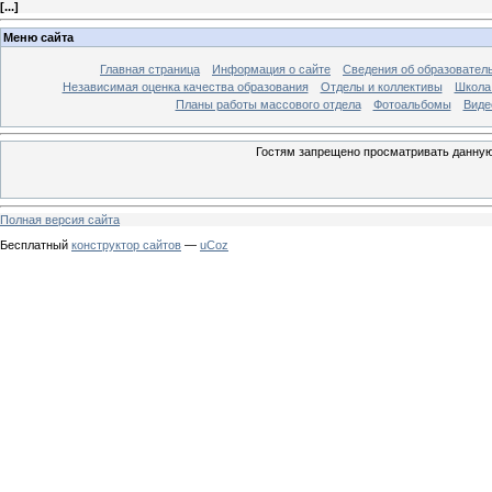
[
...
]
Меню сайта
Главная страница
Информация о сайте
Сведения об образовател
Независимая оценка качества образования
Отделы и коллективы
Школа 
Планы работы массового отдела
Фотоальбомы
Виде
Гостям запрещено просматривать данную 
Полная версия сайта
Бесплатный
конструктор сайтов
—
uCoz