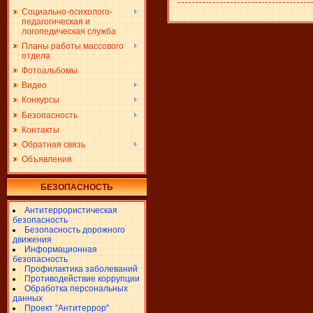
Социально-психолого-
педагогическая и
логопедическая служба
Планы работы массового
отдела
Фотоальбомы
Видео
Конкурсы
Безопасность
Контакты
Обратная связь
Объявления
БЕЗОПАСНОСТЬ
Антитеррористическая
безопасность
Безопасность дорожного
движения
Информационная
безопасность
Профилактика заболеваний
Противодействие коррупции
Обработка персональных
данных
Проект "Антитеррор"