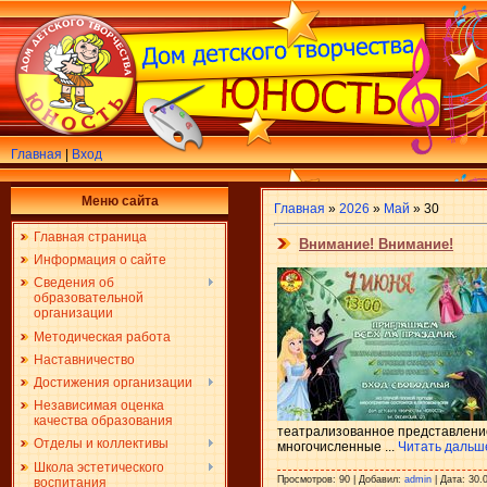
Главная
|
Вход
Меню сайта
Главная
»
2026
»
Май
»
30
Главная страница
Внимание! Внимание!
Информация о сайте
Сведения об
образовательной
организации
Методическая работа
Наставничество
Достижения организации
Независимая оценка
качества образования
театрализованное представление
Отделы и коллективы
многочисленные
...
Читать дальш
Школа эстетического
Просмотров:
90
|
Добавил:
admin
|
Дата:
30.
воспитания