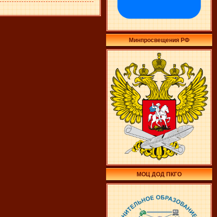
Минпросвещения РФ
МОЦ ДОД ПКГО