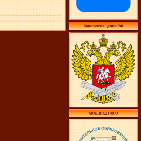
Минпросвещения РФ
МОЦ ДОД ПКГО