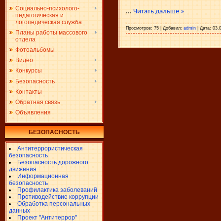
Социально-психолого-
...
Читать дальше »
педагогическая и
логопедическая служба
Просмотров:
75
|
Добавил:
admin
|
Дата:
03.
Планы работы массового
отдела
Фотоальбомы
Видео
Конкурсы
Безопасность
Контакты
Обратная связь
Объявления
БЕЗОПАСНОСТЬ
Антитеррористическая
безопасность
Безопасность дорожного
движения
Информационная
безопасность
Профилактика заболеваний
Противодействие коррупции
Обработка персональных
данных
Проект "Антитеррор"