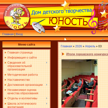
Главная
|
Вход
Меню сайта
Главная
»
2026
»
Апрель
»
03
Главная страница
Итоги городского конкурс
Информация о сайте
Сведения об
образовательной
организации
Методическая работа
Наставничество
Достижения организации
Независимая оценка
качества образования
Отделы и коллективы
Школа эстетического
воспитания