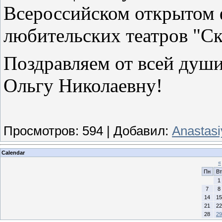
Всероссийском открытом 
любительских театров "Ск
Поздравляем от всей души
Ольгу Николаевну!
Просмотров
:
594
|
Добавил
:
Anastasi
Calendar
«
Пн
Вт
1
7
8
14
15
21
22
28
29