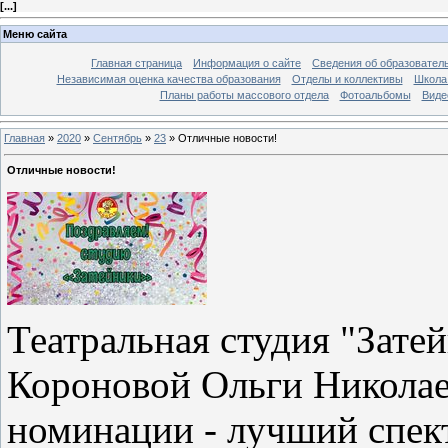
[
...
]
Меню сайта
Главная страница
Информация о сайте
Сведения об образовател
Независимая оценка качества образования
Отделы и коллективы
Школа 
Планы работы массового отдела
Фотоальбомы
Виде
Главная
»
2020
»
Сентябрь
»
23
»
Отличные новости!
Отличные новости!
Театральная студия "Зате
Короновой Ольги Николае
номинации - лучший спек