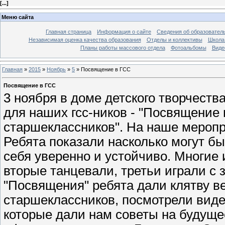
[
...
]
Меню сайта
Главная страница
Информация о сайте
Сведения об образовател
Независимая оценка качества образования
Отделы и коллективы
Школа 
Планы работы массового отдела
Фотоальбомы
Виде
Главная
»
2015
»
Ноябрь
»
5
»
Посвящение в ГСС
Посвящение в ГСС
3 ноября в доме детского творчест
для наших гсс-ников - "Посвящение 
старшеклассников". На наше меропр
Ребята показали насколько могут б
себя уверенно и устойчиво. Многие 
вторые танцевали, третьи играли с
"Посвящения" ребята дали клятву в
старшеклассников, посмотрели вид
которые дали нам советы на будущее