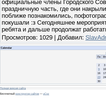
официальные члены Городского Сов
праздничную часть, где они накрыли
поближе познакомились, пофотограф
покушали :з Сегодняшнее мероприя
ребята и дальше продолжат работать
Просмотров
:
1029
|
Добавил
:
SlavAd
Calendar
Пн
Вт
2
3
9
10
16
17
23
24
30
Полная версия сайта
Бесплатный
конструктор сайтов
—
uCoz