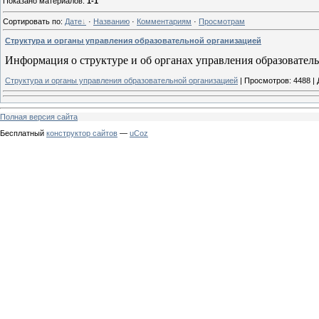
Показано материалов
:
1-1
Сортировать по
:
Дате
·
Названию
·
Комментариям
·
Просмотрам
Структура и органы управления образовательной организацией
Информация о структуре и об органах управления образовател
Структура и органы управления образовательной организацией
|
Просмотров:
4488
|
Полная версия сайта
Бесплатный
конструктор сайтов
—
uCoz