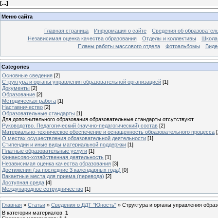
[
...
]
Меню сайта
Главная страница
Информация о сайте
Сведения об образовател
Независимая оценка качества образования
Отделы и коллективы
Школа 
Планы работы массового отдела
Фотоальбомы
Виде
Categories
Основные сведения
[2]
Структура и органы управления образовательной организацией
[1]
Документы
[2]
Образование
[2]
Методическая работа
[1]
Наставничество
[2]
Образовательные стандарты
[1]
Для дополнительного образования образовательные стандарты отсутствуют
Руководство. Педагогический (научно-педагогический) состав
[2]
Материально-техническое обеспечение и оснащенность образовательного процесса
[
О местах осуществления образовательной деятельности
[1]
Стипендии и иные виды материальной поддержки
[1]
Платные образовательные услуги
[1]
Финансово-хозяйственная деятельность
[1]
Независимая оценка качества образования
[3]
Достижения (за последние 3 календарных года)
[0]
Вакантные места для приема (перевода)
[2]
Доступная среда
[4]
Международное сотрудничество
[1]
Главная
»
Статьи
»
Сведения о ДДТ "Юность"
»
Структура и органы управления обра
В категории материалов
:
1