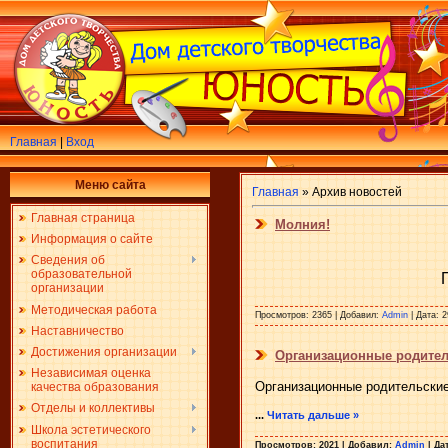
Главная
|
Вход
Меню сайта
Главная
»
Архив новостей
Главная страница
Молния!
Информация о сайте
Сведения об
образовательной
организации
Методическая работа
Просмотров:
2365
|
Добавил:
Admin
|
Дата:
2
Наставничество
Достижения организации
Организационные родитель
Независимая оценка
Организационные родительские 
качества образования
Отделы и коллективы
...
Читать дальше »
Школа эстетического
воспитания
Просмотров:
2021
|
Добавил:
Admin
|
Дат