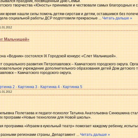
назывался праздник, посвященный Дню Семьи.
детского творчества «Юность» принимали и чествовали самых благородных и
ссии время нашли силы помочь детям-сиротам и детям, оставшимся без попеч
тдела социальной работы ДСР подготовили прекрасные
...
Читать дальше »
1.01.2012
лет Мальчишей»
диона «Водник» состоялся IX Городской конкурс «Слет Мальчишей».
 социального развития Петропавловск – Камчатского городского округа. Орг
овательное учреждение дополнительного образования детей Дом детского т
ловск – Камчатского городского округа.
ртинка 2
·
Картинка 3
·
Картинка 4
·
Картинка 5
1.01.2012
ильевна Полетаева и педагог-психолог Татьяна Анатольевна Синюшкина ста
ких программ «Новые технологии для Новой школы».
я программа «Играем в кукольный театр» помогает каждому ребенку, испыт
х разными регионами страны, Департамент
...
Читать дальше »