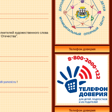
олнителей художественного слова
 Отечества".
Телефон доверия
dt-yunost.ru
!
Телефон доверия