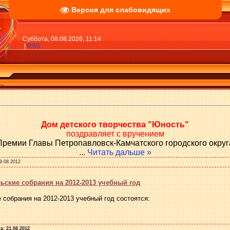
Версия для слабовидящих
Суббота, 08.08.2026, 11:14
|
RSS
Дом детского творчества "Юность"
поздравляет
с вручением
Премии Главы Петропавловск-Камчатского городского округ
...
Читать дальше »
9.08.2012
ские собрания на 2012-2013 учебный год
собрания на 2012-2013 учебный год состоятся:
а:
21.08.2012