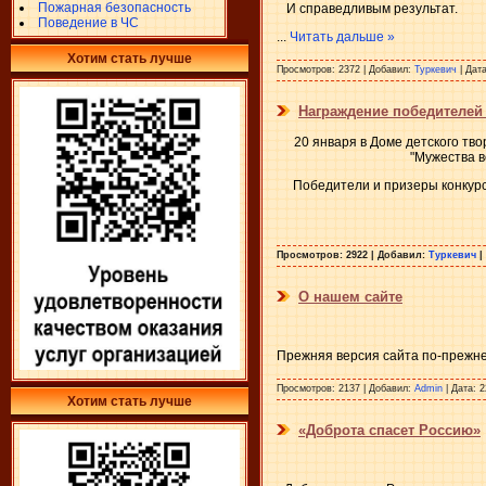
Пожарная безопасность
И справедливым результат.
Поведение в ЧС
...
Читать дальше »
Хотим стать лучше
Просмотров:
2372
|
Добавил:
Туркевич
|
Дата
Награждение победителей 
20 января в Доме детского твор
"Мужества в
Победители и призеры конкурс
Просмотров:
2922
|
Добавил:
Туркевич
|
О нашем сайте
Прежняя версия сайта по-прежне
Просмотров:
2137
|
Добавил:
Admin
|
Дата:
2
Хотим стать лучше
«Доброта спасет Россию»