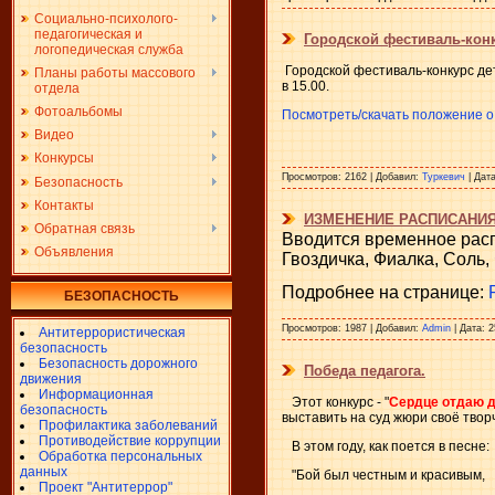
Социально-психолого-
педагогическая и
Городской фестиваль-конк
логопедическая служба
Городской фестиваль-конкурс дет
Планы работы массового
в 15.00.
отдела
Фотоальбомы
Посмотреть/скачать положение о
Видео
Конкурсы
Просмотров:
2162
|
Добавил:
Туркевич
|
Дата
Безопасность
Контакты
ИЗМЕНЕНИЕ РАСПИСАНИЯ
Обратная связь
Вводится временное распи
Объявления
Гвоздичка, Фиалка, Соль,
Подробнее на странице:
БЕЗОПАСНОСТЬ
Просмотров:
1987
|
Добавил:
Admin
|
Дата:
2
Антитеррористическая
безопасность
Безопасность дорожного
Победа педагога.
движения
Информационная
Этот конкурс - "
Сердце отдаю 
безопасность
выставить на суд жюри своё творч
Профилактика заболеваний
Противодействие коррупции
В этом году, как поется в песне:
Обработка персональных
данных
"Бой был честным и красивым,
Проект "Антитеррор"