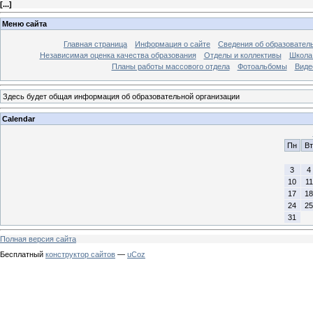
[
...
]
Меню сайта
Главная страница
Информация о сайте
Сведения об образовател
Независимая оценка качества образования
Отделы и коллективы
Школа 
Планы работы массового отдела
Фотоальбомы
Виде
Здесь будет общая информация об образовательной организации
Calendar
Пн
Вт
3
4
10
11
17
18
24
25
31
Полная версия сайта
Бесплатный
конструктор сайтов
—
uCoz